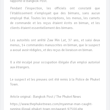
rapporte le Bangkok Post.
Pendant l’inspection, les officiels ont constaté que
l’établissement n’employait que des birmans, sans aucun
employé thaï. Toutes les inscriptions, les menus, les carnets
de commande et les reçus étaient écrits en birman, et les
clients étaient essentiellement des birmans.
Les autorités ont arrêté Zaw Min Lat, 37 ans, et saisi deux
menus, 14 commandes manuscrites en birman, que le suspect
a avoué avoir rédigées, et des reçus de livraison en birman.
Il a été inculpé pour occupation illégale d’un emploi autorisé
aux étrangers.
Le suspect et les preuves ont été remis à la Police de Phuket
Town.
Article original : Bangkok Post / The Phuket News
https://www.thephuketnews.com/myanmar-man-caught-
running-illegal-phuket-town-restaurant-97500.php