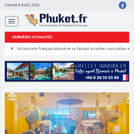
Samedi 8 Août, 2026
Toggle
navigation
DERNIÈRES ACTUALITÉS
Un touriste français blessé en se faisant arracher son collier en 
Phuket Peranakan Festival
‘Phuket Eye’ assurera la sécurité pendant Songkran
Phuket augmente les prix des bateaux vers Koh Phi Phi et des ex
Campagne de sécurité routière ‘Seven Days of Danger’ de Songkr