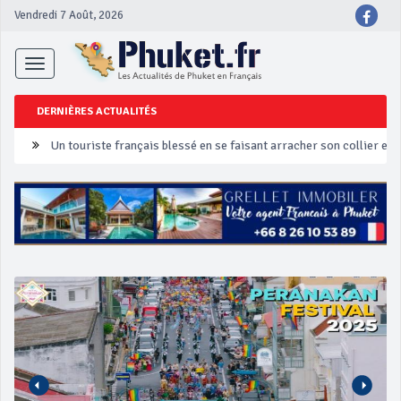
Vendredi 7 Août, 2026
Toggle
navigation
Un touriste français blessé en se faisant arracher son collier en 
DERNIÈRES ACTUALITÉS
Phuket Peranakan Festival
‘Phuket Eye’ assurera la sécurité pendant Songkran
Phuket augmente les prix des bateaux vers Koh Phi Phi et des ex
Campagne de sécurité routière ‘Seven Days of Danger’ de Songkr