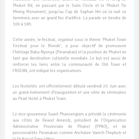
Phuket Rd, en passant par le Surin Circle et le Phuket Tin
Mining Monument, jusqu’au Cap de Saphan Hin où la nuit se
terminera avec un grand feu d’artifice. La parade se tiendra de
16h à 18h.
Cette année, le festival, organisé sous le thème ‘Phuket Town
Festival pour le Monde’, a pour objectif de promouvoir
l’héritage Baba-Nyonya (Peranakan) et la position de Phuket en
tant que destination culturelle mondiale. Le but est aussi de
renforcer les liens entre la communauté de Old Town et
l’ASEAN, ont indiqué les organisateurs.
Les festivités ont officiellement débuté vendredi 20 Juin avec
un grand évènement d’inauguration et une série de séminaires
au Pearl Hotel à Phuket Town.
Le vice-gouverneur Suwit Phansengiam a présidé la cérémonie
aux côtés de Rewat Areerob, président de l’Organisation
Administrative Provinciale de Phuket (PPAO), et de
personnalités Peranakan comme Anchalee Vanich-Thepbutr et
le Dr Kosol Tang-Uthai.