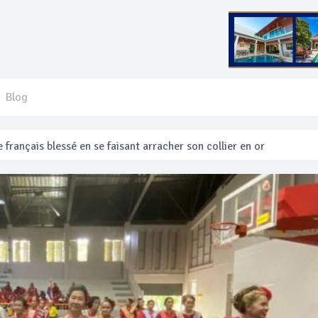
Blog
 français blessé en se faisant arracher son collier en or
anakan Festival
e’ assurera la sécurité pendant Songkran
mente les prix des bateaux vers Koh Phi Phi et des excursions en 
e sécurité routière ‘Seven Days of Danger’ de Songkran