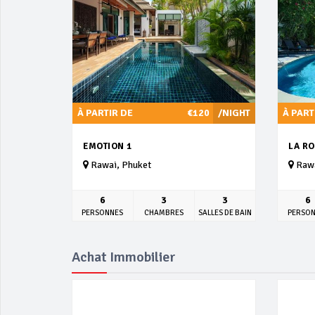
À PARTIR DE
€120
/NIGHT
À PART
EMOTION 1
LA RO
Rawai, Phuket
Rawa
6
3
3
6
PERSONNES
CHAMBRES
SALLES DE BAIN
PERSO
Achat Immobilier