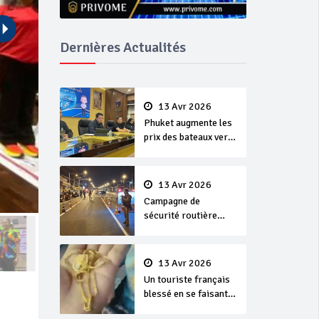
Dernières Actualités
13 Avr 2026
Phuket augmente les
prix des bateaux vers
Koh Phi Phi et des
excursions en mer
13 Avr 2026
Campagne de
sécurité routière
‘Seven Days of
Danger’ de Songkran
13 Avr 2026
Un touriste français
blessé en se faisant
arracher son collier