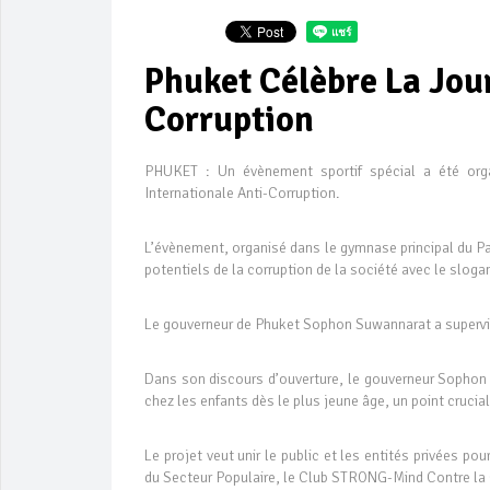
Phuket Célèbre La Jou
Corruption
PHUKET : Un évènement sportif spécial a été orga
Internationale Anti-Corruption.
L’évènement, organisé dans le gymnase principal du Par
potentiels de la corruption de la société avec le sloga
Le gouverneur de Phuket Sophon Suwannarat a supervisé
Dans son discours d’ouverture, le gouverneur Sophon 
chez les enfants dès le plus jeune âge, un point crucia
Le projet veut unir le public et les entités privées p
du Secteur Populaire, le Club STRONG-Mind Contre la 