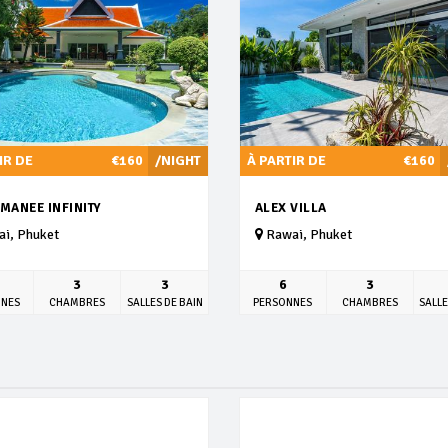
IR DE
€160
/NIGHT
À PARTIR DE
€160
MANEE INFINITY
ALEX VILLA
i, Phuket
Rawai, Phuket
3
3
6
3
NNES
CHAMBRES
SALLES DE BAIN
PERSONNES
CHAMBRES
SALLE