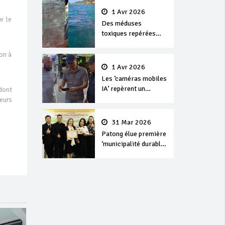
1 Avr 2026
e le
Des méduses
toxiques repérées
dans les eaux de
Phuket
ion à
1 Avr 2026
Les ‘caméras mobiles
IA’ repèrent un
dont
français en
eurs
dépassement de
séjour
31 Mar 2026
Patong élue première
‘municipalité durable’
de Thaïlande en 2025