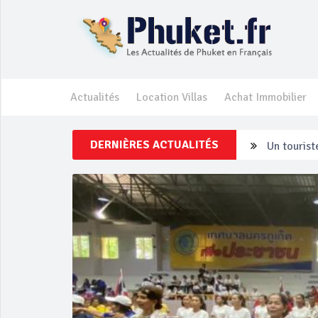
Actualités
Location Villas
Achat Immobilier
DERNIÈRES ACTUALITÉS
Un touriste
Phuket Per
‘Phuket Ey
Phuket aug
Campagne d