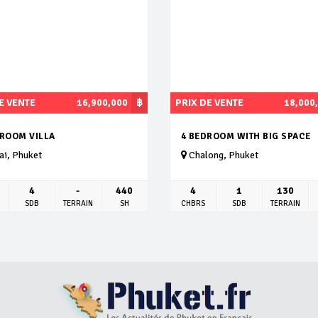
E VENTE
16,900,000
฿
PRIX DE VENTE
18,000
DROOM VILLA
4 BEDROOM WITH BIG SPACE
i, Phuket
Chalong, Phuket
4
-
440
4
1
130
SDB
TERRAIN
SH
CHBRS
SDB
TERRAIN