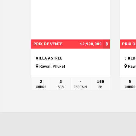
PRIX DE VENTE
12,900,000
฿
PRIX D
VILLA ASTREE
5 BE
Rawai, Phuket
Rawa
2
2
-
160
5
CHBRS
SDB
TERRAIN
SH
CHBRS