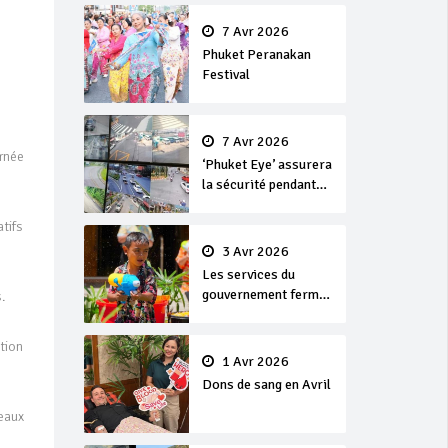
en or
7 Avr 2026
Phuket Peranakan
Festival
7 Avr 2026
rnée
‘Phuket Eye’ assurera
la sécurité pendant
Songkran
atifs
3 Avr 2026
Les services du
gouvernement fermés
.
pour la Journée
Chakri Day et
tion
Songkran
1 Avr 2026
Dons de sang en Avril
seaux