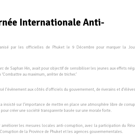
rnée Internationale Anti-
nisé par les officielles de Phuket le 9 Décembre pour marquer la Jou
c de Saphan Hin, avait pour objectif de sensibiliser les jeunes aux effets nég
n ‘Combattre au maximum, arrêter de tricher.’
 l’évènement aux côtés d’officiels du gouvernement, de riverains et d’élèves
a insisté sur l’importance de mettre en place une atmosphère libre de corrup
l pour créer une société transparente basée sur une morale forte.
our améliorer les mesures locales anti-corruption, avec la participation du Ré
Corruption de la Province de Phuket et les agences gouvernementales.