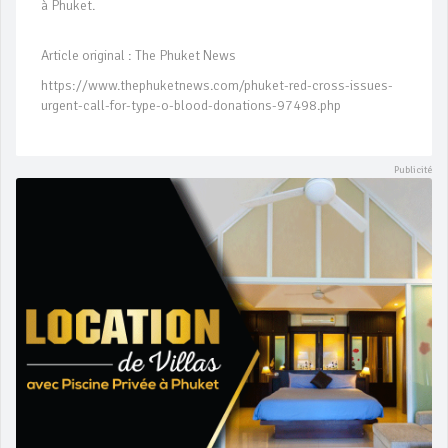
à Phuket.
Article original : The Phuket News
https://www.thephuketnews.com/phuket-red-cross-issues-
urgent-call-for-type-o-blood-donations-97498.php